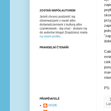
zap
prę
ZOSTAŃ WSPÓŁAUTOREM
sko
Jeżeli chcesz podzielić się
prz
obserwacjami z nauki albo
doświadczeniami z kulturą albo
zap
czymkolwiek - daj znać - dodam cię
jed
do autorów bloga! Znajdziesz maila
"zap
na moim profilu
.
dobr
PRAVIDELNÍ ČTENÁŘI
Cał
mni
ciek
pon
mar
równ
PS: 
PŘISPĚVATELÉ
Lab
OOZIE