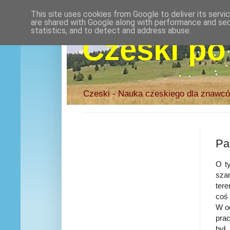
This site uses cookies from Google to deliver its servi
are shared with Google along with performance and secu
statistics, and to detect and address abuse.
Czeski po
Czeski - Nauka czeskiego dla znawcó
Pa
O t
sza
ter
coś 
W od
prac
był