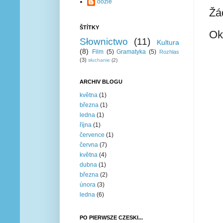
oozie
Žá
ŠTÍTKY
Ok
Słownictwo
(11)
Kultura
(8)
Film
(5)
Gramatyka
(5)
Rozhlas
(3)
słuchanie
(2)
ARCHIV BLOGU
května
(1)
března
(1)
ledna
(1)
října
(1)
července
(1)
června
(7)
května
(4)
dubna
(1)
března
(2)
února
(3)
ledna
(6)
PO PIERWSZE CZESKI...