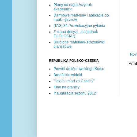
Plany na najbliższy rok
akademicki
Darmowe materiały i aplikacje do
nauki języków
[TAG] 34 Prowokacyjne pytania
Zmiana decyzji, ale jednak
FILOLOGIA :)
Ulubione materiały- Rozmówki
planszowe
Nově
REPUBLIKA POLSKO-CZESKA
Přih
Powrót do Morawskiego Krasu
Brneńskie widoki
"Jezus umarł za Czechy"
Kino na granicy
Inauguracja sezonu 2012