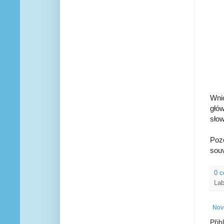
Wni
głów
sło
Pozo
souv
0 
Lab
Nově
Přih