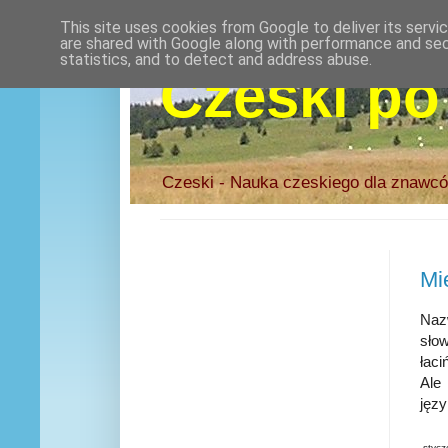
This site uses cookies from Google to deliver its servi
are shared with Google along with performance and secu
statistics, and to detect and address abuse.
Czeski po
Czeski - Nauka czeskiego dla znawcó
Mi
Naz
sło
łaci
Ale
języ
stycz