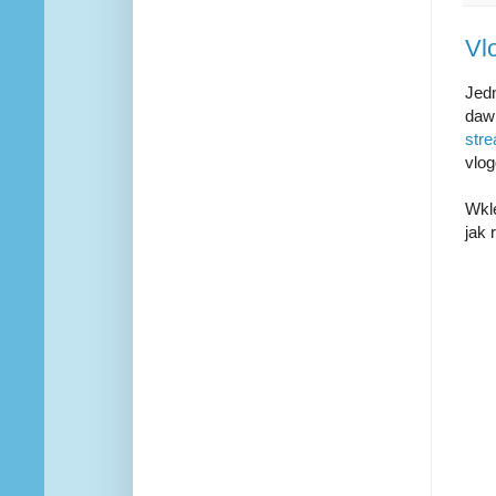
Vl
Jed
dawk
str
vlog
Wkle
jak 