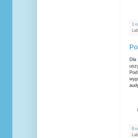
1 
Lab
Po
Dla
usz
Pod
wyp
audy
0 
Lab