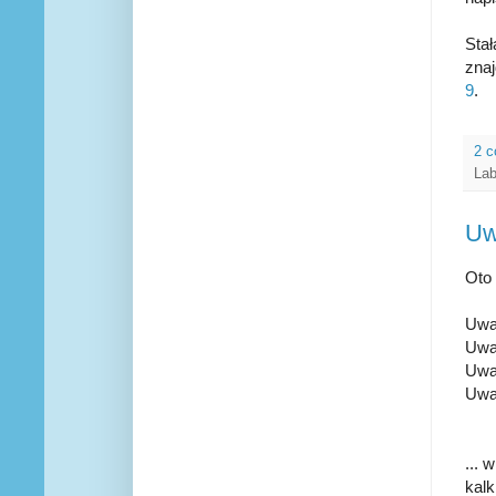
Sta
znaj
9
.
2 
Lab
Uw
Oto 
Uwa
Uwa
Uwa
Uwa
...
kalk