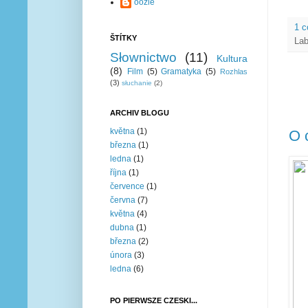
oozie
1 
ŠTÍTKY
Lab
Słownictwo
(11)
Kultura
(8)
Film
(5)
Gramatyka
(5)
Rozhlas
(3)
słuchanie
(2)
ARCHIV BLOGU
května
(1)
O 
března
(1)
ledna
(1)
října
(1)
července
(1)
června
(7)
května
(4)
dubna
(1)
března
(2)
února
(3)
ledna
(6)
PO PIERWSZE CZESKI...