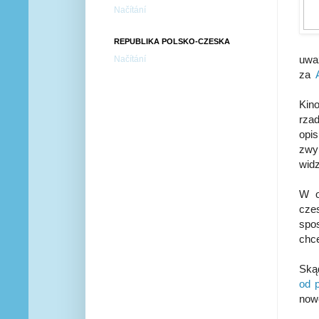
Načítání
REPUBLIKA POLSKO-CZESKA
uwa
Načítání
za
Kin
rza
opi
zwy
widz
W o
cze
spo
chce
Skąd
od p
nowe