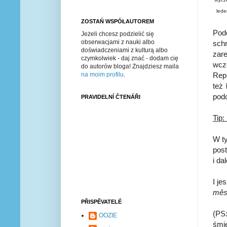
led
ZOSTAŃ WSPÓŁAUTOREM
Pod
Jeżeli chcesz podzielić się
obserwacjami z nauki albo
sch
doświadczeniami z kulturą albo
zare
czymkolwiek - daj znać - dodam cię
wcze
do autorów bloga! Znajdziesz maila
Repu
na moim profilu
.
też 
pod
PRAVIDELNÍ ČTENÁŘI
Tip:
W ty
pos
i dal
I je
měs
PŘISPĚVATELÉ
(PS:
OOZIE
śmi